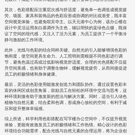
其次，色彩搭配应注重层次感与舒适度，避免单一色调造成视觉疲
劳。墙面、家具和装饰品的色彩应形成协调的对比或渐变，既丰富
空间视觉体验，也避免喧宾夺主。以天元港中心为例，该办公楼在
设计中灵活运用灰白基调作为主色，辅以明快的蓝绿色点缀，既保
证了空间的现代感，又注入了活力元素，为员工提供了一个平衡冷
静与激励的工作环境。
此外，光线与色彩的结合同样关键。自然光的引入能够增强色彩的
饱和度，使空间更具生命力。人工照明则需根据不同色彩进行调
节，避免色温过高或过低影响视觉舒适度。合理的光色搭配不仅提
升空间美感，也有助于调整生物钟，缓解视觉疲劳，从而间接促进
员工的积极情绪和身体健康。
最后，灵活的色彩使用能激发创造力和团队协作。通过设置色彩丰
富的休闲区或创意角落，鼓励员工在轻松的环境中交流与思考，这
种环境刺激有助于激发新的想法与解决方案。同时，适当引入绿色
植物与自然元素，结合柔和色调，形成身心放松的空间，有利于减
压和提升整体幸福感。
综上所述，科学利用色彩搭配在写字楼办公空间中，不仅提升视觉
体验，更能有效激发员工的积极情绪和工作热情。精心设计的色彩
环境结合功能需求，配合光线与自然元素的合理运用，将为企业创